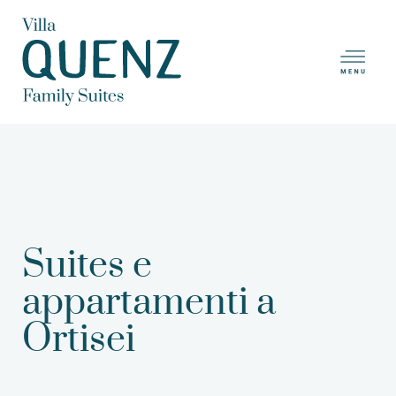
Skip
to
main
content
Suites e
appartamenti a
Ortisei